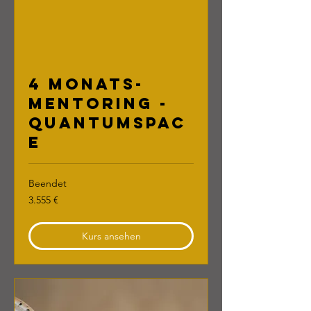
4 Monats-
Mentoring -
Quantumspac
e
Beendet
3.555
3.555 €
Euro
Kurs ansehen