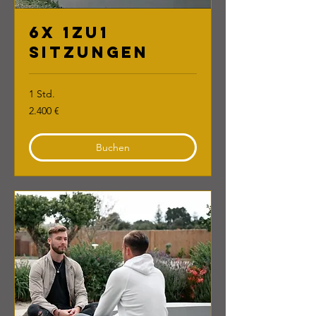
6x 1zu1
Sitzungen
1 Std.
2.400
2.400 €
Euro
Buchen