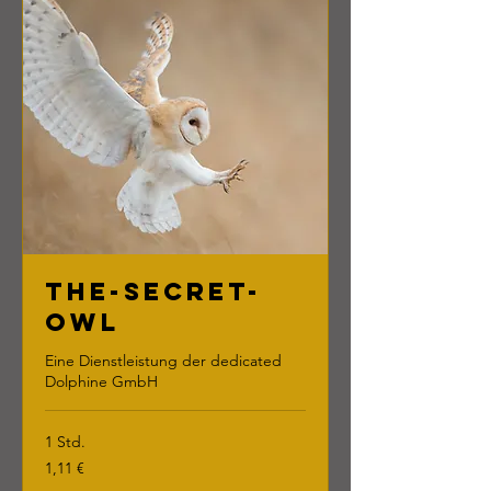
The-Secret-
Owl
Eine Dienstleistung der dedicated
Dolphine GmbH
1 Std.
1,11
1,11 €
Euro