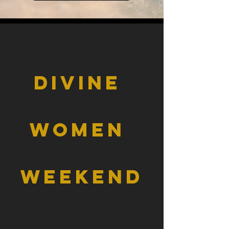
Divine
Women
Weekend