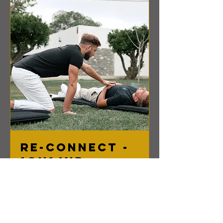
Re-connect -
1on1 VIP
Offline
Retreat
Mache eine lebensverändernde
Erfahrung - Erlebe Lebendigkeit