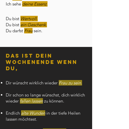
Ich sehe
deine Essenz.
Du bist
Wertvoll.
Du bist
ein Geschenk.
Du darfst
Frau
sein.
Das ist DEIN
Wochenende wenn
du,
Dir wünscht wirklich wieder
Frau zu sein.
Dir schon so lange wünschst, dich wirklich
wieder
fallen lassen
zu können.
Endlich
alte Wunden
in der tiefe Heilen
lassen möchtest.