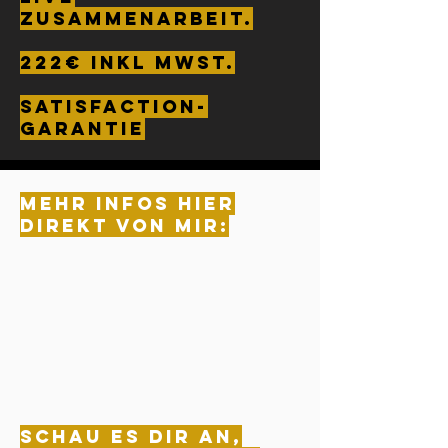
Zusammenarbeit.
222€ inkl MwSt.
Satisfaction-
Garantie
Mehr Infos hier
direkt von mir:
Schau es dir an,