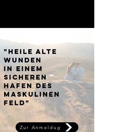
Quantumspace
by Philipp Nied
"Heile alte
Wunden
in einem
sicheren
Hafen des
maskulinen
Feld"
Zur Anmeldug